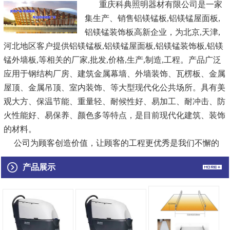
重庆科典照明器材有限公司是一家
集生产、销售
铝镁锰板
,铝镁锰屋面板,
铝镁锰装饰板
高新企业，为北京,天津,
河北地区客户提供
铝镁锰板,
铝镁锰屋面板
,铝镁锰装饰板,铝镁
锰外墙板,等相关的厂家,批发,价格,生产,制造,工程。产品广泛
应用于钢结构厂房、建筑金属幕墙、外墙装饰、瓦楞板、金属
屋顶、金属吊顶、室内装饰、等大型现代化公共场所。具有美
观大方、保温节能、重量轻、耐候性好、易加工、耐冲击、防
火性能好、易保养、颜色多等特点，是目前现代化建筑、装饰
的材料。
公司为顾客创造价值，让顾客的工程更优秀是我们不懈的
追求，视产品质量为生命，诚信创新，追求与顾客、员工、社
产品展示
会的共赢，在机遇和挑战中不断发展，祥坤正向着更高、更
快、更强的目标迈进！
...
[查看详情]