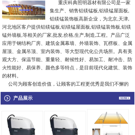
重庆科典照明器材有限公司是一家
集生产、销售
铝镁锰板
,铝镁锰屋面板,
铝镁锰装饰板
高新企业，为北京,天津,
河北地区客户提供
铝镁锰板,
铝镁锰屋面板
,铝镁锰装饰板,铝镁
锰外墙板,等相关的厂家,批发,价格,生产,制造,工程。产品广泛
应用于钢结构厂房、建筑金属幕墙、外墙装饰、瓦楞板、金属
屋顶、金属吊顶、室内装饰、等大型现代化公共场所。具有美
观大方、保温节能、重量轻、耐候性好、易加工、耐冲击、防
火性能好、易保养、颜色多等特点，是目前现代化建筑、装饰
的材料。
公司为顾客创造价值，让顾客的工程更优秀是我们不懈的
追求，视产品质量为生命，诚信创新，追求与顾客、员工、社
产品展示
会的共赢，在机遇和挑战中不断发展，祥坤正向着更高、更
快、更强的目标迈进！
...
[查看详情]